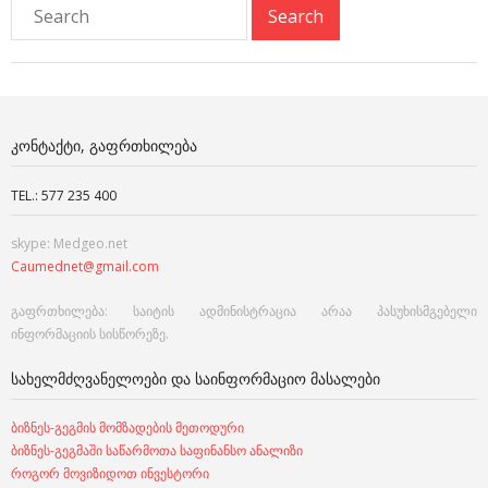
ᲙᲝᲜᲢᲐᲥᲢᲘ, ᲒᲐᲤᲠᲗᲮᲘᲚᲔᲑᲐ
TEL.: 577 235 400
skype: Medgeo.net
Caumednet@gmail.com
გაფრთხილება: საიტის ადმინისტრაცია არაა პასუხისმგებელი
ინფორმაციის სისწორეზე.
ᲡᲐᲮᲔᲚᲛᲫᲦᲕᲐᲜᲔᲚᲝᲔᲑᲘ ᲓᲐ ᲡᲐᲘᲜᲤᲝᲠᲛᲐᲪᲘᲝ ᲛᲐᲡᲐᲚᲔᲑᲘ
ბიზნეს-გეგმის მომზადების მეთოდური
ბიზნეს-გეგმაში საწარმოთა საფინანსო ანალიზი
როგორ მოვიზიდოთ ინვესტორი