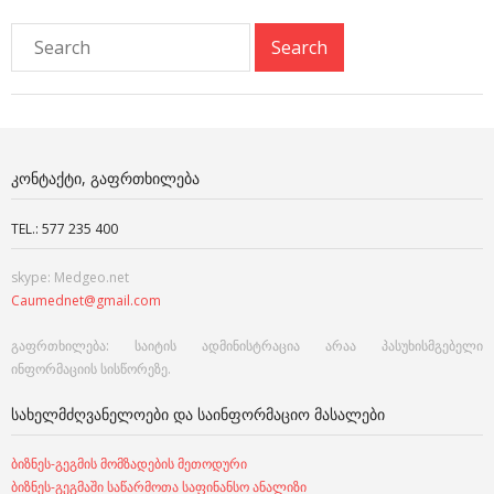
ᲙᲝᲜᲢᲐᲥᲢᲘ, ᲒᲐᲤᲠᲗᲮᲘᲚᲔᲑᲐ
TEL.: 577 235 400
skype: Medgeo.net
Caumednet@gmail.com
გაფრთხილება: საიტის ადმინისტრაცია არაა პასუხისმგებელი
ინფორმაციის სისწორეზე.
ᲡᲐᲮᲔᲚᲛᲫᲦᲕᲐᲜᲔᲚᲝᲔᲑᲘ ᲓᲐ ᲡᲐᲘᲜᲤᲝᲠᲛᲐᲪᲘᲝ ᲛᲐᲡᲐᲚᲔᲑᲘ
ბიზნეს-გეგმის მომზადების მეთოდური
ბიზნეს-გეგმაში საწარმოთა საფინანსო ანალიზი