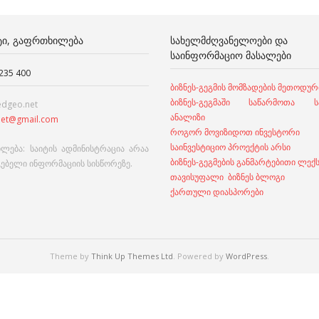
ᲢᲘ, ᲒᲐᲤᲠᲗᲮᲘᲚᲔᲑᲐ
ᲡᲐᲮᲔᲚᲛᲫᲦᲕᲐᲜᲔᲚᲝᲔᲑᲘ ᲓᲐ
ᲡᲐᲘᲜᲤᲝᲠᲛᲐᲪᲘᲝ ᲛᲐᲡᲐᲚᲔᲑᲘ
 235 400
ბიზნეს-გეგმის მომზადების მეთოდურ
ბიზნეს-გეგმაში საწარმოთა სა
edgeo.net
ანალიზი
et@gmail.com
როგორ მოვიზიდოთ ინვესტორი
საინვესტიციო პროექტის არსი
ლება: საიტის ადმინისტრაცია არაა
ბიზნეს-გეგმების განმარტებითი ლექ
გებელი ინფორმაციის სისწორეზე.
თავისუფალი ბიზნეს ბლოგი
ქართული დიასპორები
Theme by
Think Up Themes Ltd
. Powered by
WordPress
.