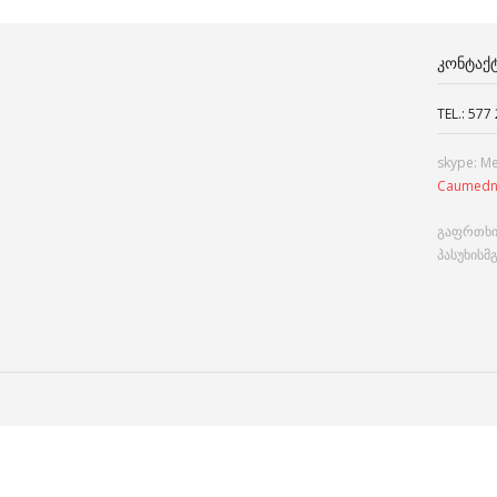
ᲙᲝᲜᲢᲐᲥ
TEL.: 577
skype: M
Caumedn
გაფრთხი
პასუხისმ