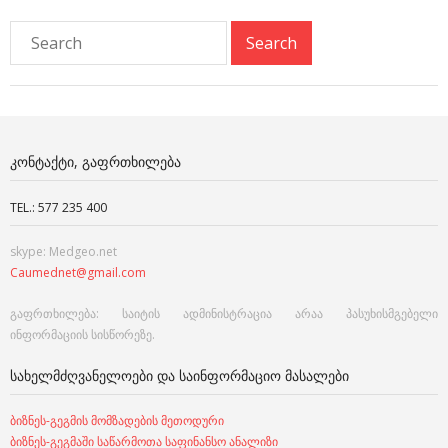
ᲙᲝᲜᲢᲐᲥᲢᲘ, ᲒᲐᲤᲠᲗᲮᲘᲚᲔᲑᲐ
TEL.: 577 235 400
skype: Medgeo.net
Caumednet@gmail.com
გაფრთხილება: საიტის ადმინისტრაცია არაა პასუხისმგებელი
ინფორმაციის სისწორეზე.
ᲡᲐᲮᲔᲚᲛᲫᲦᲕᲐᲜᲔᲚᲝᲔᲑᲘ ᲓᲐ ᲡᲐᲘᲜᲤᲝᲠᲛᲐᲪᲘᲝ ᲛᲐᲡᲐᲚᲔᲑᲘ
ბიზნეს-გეგმის მომზადების მეთოდური
ბიზნეს-გეგმაში საწარმოთა საფინანსო ანალიზი