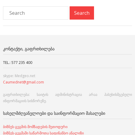
ᲙᲝᲜᲢᲐᲥᲢᲘ, ᲒᲐᲤᲠᲗᲮᲘᲚᲔᲑᲐ
TEL.: 577 235 400
skype: Medgeo.net
Caumednet@gmail.com
გაფრთხილება: საიტის ადმინისტრაცია არაა პასუხისმგებელი
ინფორმაციის სისწორეზე.
ᲡᲐᲮᲔᲚᲛᲫᲦᲕᲐᲜᲔᲚᲝᲔᲑᲘ ᲓᲐ ᲡᲐᲘᲜᲤᲝᲠᲛᲐᲪᲘᲝ ᲛᲐᲡᲐᲚᲔᲑᲘ
ბიზნეს-გეგმის მომზადების მეთოდური
ბიზნეს-გეგმაში საწარმოთა საფინანსო ანალიზი