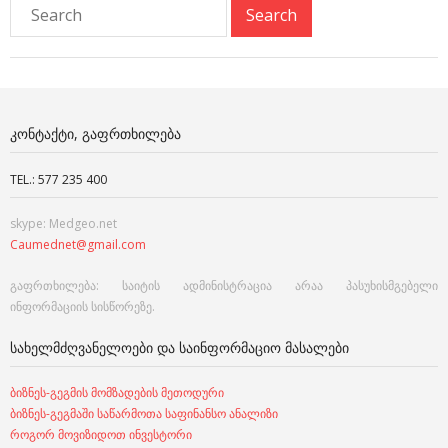
ᲙᲝᲜᲢᲐᲥᲢᲘ, ᲒᲐᲤᲠᲗᲮᲘᲚᲔᲑᲐ
TEL.: 577 235 400
skype: Medgeo.net
Caumednet@gmail.com
გაფრთხილება: საიტის ადმინისტრაცია არაა პასუხისმგებელი
ინფორმაციის სისწორეზე.
ᲡᲐᲮᲔᲚᲛᲫᲦᲕᲐᲜᲔᲚᲝᲔᲑᲘ ᲓᲐ ᲡᲐᲘᲜᲤᲝᲠᲛᲐᲪᲘᲝ ᲛᲐᲡᲐᲚᲔᲑᲘ
ბიზნეს-გეგმის მომზადების მეთოდური
ბიზნეს-გეგმაში საწარმოთა საფინანსო ანალიზი
როგორ მოვიზიდოთ ინვესტორი