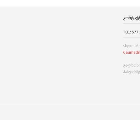
ᲙᲝᲜᲢᲐᲥ
TEL.: 577
skype: M
Caumedn
გაფრთხი
პასუხისმ