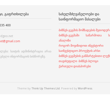
ᲢᲘ, ᲒᲐᲤᲠᲗᲮᲘᲚᲔᲑᲐ
ᲡᲐᲮᲔᲚᲛᲫᲦᲕᲐᲜᲔᲚᲝᲔᲑᲘ ᲓᲐ
ᲡᲐᲘᲜᲤᲝᲠᲛᲐᲪᲘᲝ ᲛᲐᲡᲐᲚᲔᲑᲘ
 235 400
ბიზნეს-გეგმის მომზადების მეთოდურ
ბიზნეს-გეგმაში საწარმოთა სა
edgeo.net
ანალიზი
et@gmail.com
როგორ მოვიზიდოთ ინვესტორი
საინვესტიციო პროექტის არსი
ლება: საიტის ადმინისტრაცია არაა
ბიზნეს-გეგმების განმარტებითი ლექ
გებელი ინფორმაციის სისწორეზე.
თავისუფალი ბიზნეს ბლოგი
ქართული დიასპორები
Theme by
Think Up Themes Ltd
. Powered by
WordPress
.