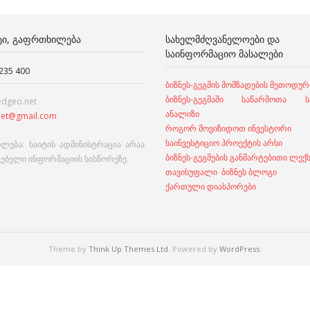
ᲢᲘ, ᲒᲐᲤᲠᲗᲮᲘᲚᲔᲑᲐ
ᲡᲐᲮᲔᲚᲛᲫᲦᲕᲐᲜᲔᲚᲝᲔᲑᲘ ᲓᲐ
ᲡᲐᲘᲜᲤᲝᲠᲛᲐᲪᲘᲝ ᲛᲐᲡᲐᲚᲔᲑᲘ
 235 400
ბიზნეს-გეგმის მომზადების მეთოდურ
ბიზნეს-გეგმაში საწარმოთა სა
edgeo.net
ანალიზი
et@gmail.com
როგორ მოვიზიდოთ ინვესტორი
საინვესტიციო პროექტის არსი
ლება: საიტის ადმინისტრაცია არაა
ბიზნეს-გეგმების განმარტებითი ლექ
გებელი ინფორმაციის სისწორეზე.
თავისუფალი ბიზნეს ბლოგი
ქართული დიასპორები
Theme by
Think Up Themes Ltd
. Powered by
WordPress
.