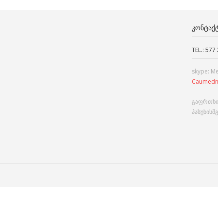
ᲙᲝᲜᲢᲐᲥ
TEL.: 577
skype: M
Caumedn
გაფრთხი
პასუხისმ