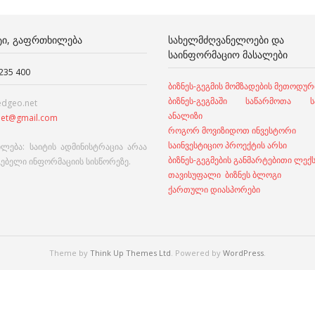
ᲢᲘ, ᲒᲐᲤᲠᲗᲮᲘᲚᲔᲑᲐ
ᲡᲐᲮᲔᲚᲛᲫᲦᲕᲐᲜᲔᲚᲝᲔᲑᲘ ᲓᲐ
ᲡᲐᲘᲜᲤᲝᲠᲛᲐᲪᲘᲝ ᲛᲐᲡᲐᲚᲔᲑᲘ
 235 400
ბიზნეს-გეგმის მომზადების მეთოდურ
ბიზნეს-გეგმაში საწარმოთა სა
edgeo.net
ანალიზი
et@gmail.com
როგორ მოვიზიდოთ ინვესტორი
საინვესტიციო პროექტის არსი
ლება: საიტის ადმინისტრაცია არაა
ბიზნეს-გეგმების განმარტებითი ლექ
გებელი ინფორმაციის სისწორეზე.
თავისუფალი ბიზნეს ბლოგი
ქართული დიასპორები
Theme by
Think Up Themes Ltd
. Powered by
WordPress
.