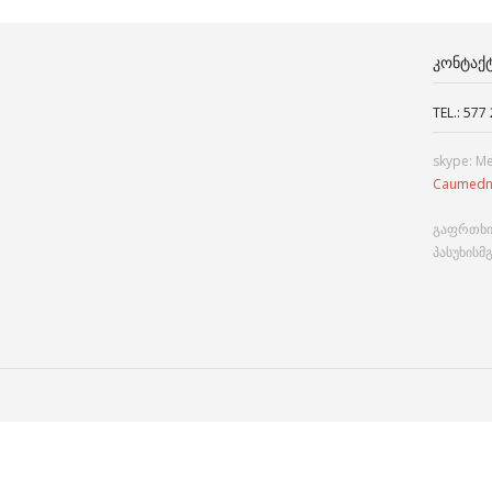
ᲙᲝᲜᲢᲐᲥ
TEL.: 577
skype: M
Caumedn
გაფრთხი
პასუხისმ