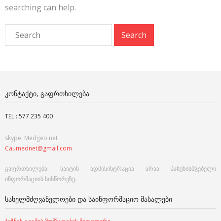
searching can help.
ᲙᲝᲜᲢᲐᲥᲢᲘ, ᲒᲐᲤᲠᲗᲮᲘᲚᲔᲑᲐ
TEL.: 577 235 400
skype: Medgeo.net
Caumednet@gmail.com
გაფრთხილება: საიტის ადმინისტრაცია არაა პასუხისმგებელი
ინფორმაციის სისწორეზე.
ᲡᲐᲮᲔᲚᲛᲫᲦᲕᲐᲜᲔᲚᲝᲔᲑᲘ ᲓᲐ ᲡᲐᲘᲜᲤᲝᲠᲛᲐᲪᲘᲝ ᲛᲐᲡᲐᲚᲔᲑᲘ