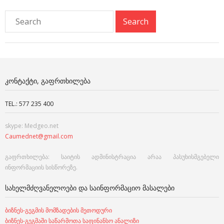
ᲙᲝᲜᲢᲐᲥᲢᲘ, ᲒᲐᲤᲠᲗᲮᲘᲚᲔᲑᲐ
TEL.: 577 235 400
skype: Medgeo.net
Caumednet@gmail.com
გაფრთხილება: საიტის ადმინისტრაცია არაა პასუხისმგებელი
ინფორმაციის სისწორეზე.
ᲡᲐᲮᲔᲚᲛᲫᲦᲕᲐᲜᲔᲚᲝᲔᲑᲘ ᲓᲐ ᲡᲐᲘᲜᲤᲝᲠᲛᲐᲪᲘᲝ ᲛᲐᲡᲐᲚᲔᲑᲘ
ბიზნეს-გეგმის მომზადების მეთოდური
ბიზნეს-გეგმაში საწარმოთა საფინანსო ანალიზი