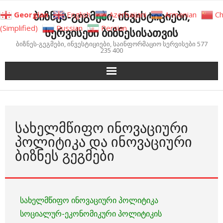
Skip
ბიზნეს-გეგმები, ინვესტიციები,
Georgian
English
Azerbaijani
Armenian
Ch
to
(Simplified)
Russian
Persian
სერვისები ბიზნესისათვის
content
ბიზნეს-გეგმები, ინვესტიციები, საინფორმაციო სერვისები 577
235 400
ᲡᲐᲮᲔᲚᲛᲬᲘᲤᲝ ᲘᲜᲝᲕᲐᲪᲘᲣᲠᲘ
ᲞᲝᲚᲘᲢᲘᲙᲐ ᲓᲐ ᲘᲜᲝᲕᲐᲪᲘᲣᲠᲘ
ᲑᲘᲖᲜᲔᲡ ᲒᲔᲒᲛᲔᲑᲘ
სახელმწიფო ინოვაციური პოლიტიკა
სოციალურ-ეკონომიკური პოლიტიკის