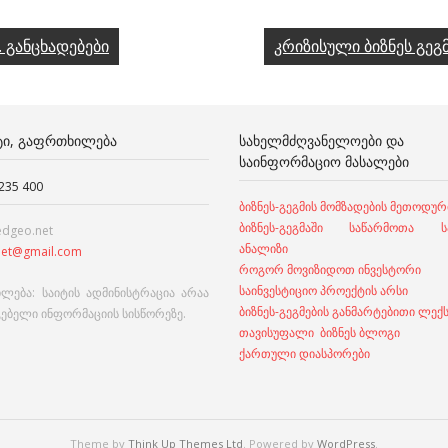
. განცხადებები
კრიზისული ბიზნეს გეგ
ᲢᲘ, ᲒᲐᲤᲠᲗᲮᲘᲚᲔᲑᲐ
ᲡᲐᲮᲔᲚᲛᲫᲦᲕᲐᲜᲔᲚᲝᲔᲑᲘ ᲓᲐ
ᲡᲐᲘᲜᲤᲝᲠᲛᲐᲪᲘᲝ ᲛᲐᲡᲐᲚᲔᲑᲘ
 235 400
ბიზნეს-გეგმის მომზადების მეთოდურ
ბიზნეს-გეგმაში საწარმოთა სა
edgeo.net
ანალიზი
et@gmail.com
როგორ მოვიზიდოთ ინვესტორი
საინვესტიციო პროექტის არსი
ლება: საიტის ადმინისტრაცია არაა
ბიზნეს-გეგმების განმარტებითი ლექ
გებელი ინფორმაციის სისწორეზე.
თავისუფალი ბიზნეს ბლოგი
ქართული დიასპორები
Theme by
Think Up Themes Ltd
. Powered by
WordPress
.