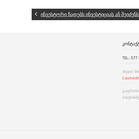
ინვესტორი ჩადებს ინვესტიციას ან შეიძენს
ᲙᲝᲜᲢᲐᲥ
TEL.: 577
skype: M
Caumedn
გაფრთხი
პასუხისმ