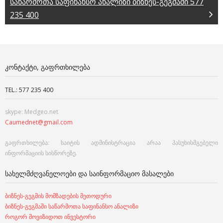
საწარმოთა საფინანსო ანალიზი ბიზნეს-გეგმაში 577
235 400
ᲙᲝᲜᲢᲐᲥᲢᲘ, ᲒᲐᲤᲠᲗᲮᲘᲚᲔᲑᲐ
TEL.: 577 235 400
skype: Medgeo.net
Caumednet@gmail.com
გაფრთხილება: საიტის ადმინისტრაცია არაა პასუხისმგებელი
ინფორმაციის სისწორეზე.
ᲡᲐᲮᲔᲚᲛᲫᲦᲕᲐᲜᲔᲚᲝᲔᲑᲘ ᲓᲐ ᲡᲐᲘᲜᲤᲝᲠᲛᲐᲪᲘᲝ ᲛᲐᲡᲐᲚᲔᲑᲘ
ბიზნეს-გეგმის მომზადების მეთოდური
ბიზნეს-გეგმაში საწარმოთა საფინანსო ანალიზი
როგორ მოვიზიდოთ ინვესტორი