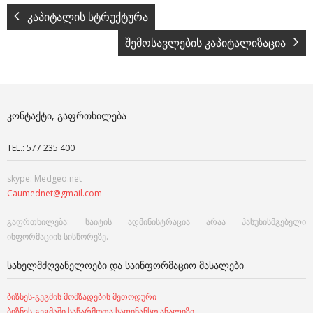
კაპიტალის სტრუქტურა
შემოსავლების კაპიტალიზაცია
ᲙᲝᲜᲢᲐᲥᲢᲘ, ᲒᲐᲤᲠᲗᲮᲘᲚᲔᲑᲐ
TEL.: 577 235 400
skype: Medgeo.net
Caumednet@gmail.com
გაფრთხილება: საიტის ადმინისტრაცია არაა პასუხისმგებელი
ინფორმაციის სისწორეზე.
ᲡᲐᲮᲔᲚᲛᲫᲦᲕᲐᲜᲔᲚᲝᲔᲑᲘ ᲓᲐ ᲡᲐᲘᲜᲤᲝᲠᲛᲐᲪᲘᲝ ᲛᲐᲡᲐᲚᲔᲑᲘ
ბიზნეს-გეგმის მომზადების მეთოდური
ბიზნეს-გეგმაში საწარმოთა საფინანსო ანალიზი