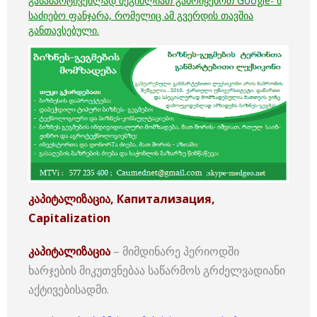
გასამარტივებლად შეგიძლიათ გამოიყენოთ Google- ს
საძიებო
ფანჯარა, რომელიც ამ გვერდის თავშია
განთავსებული.
კაპიტალიზაცია, Капитализация,
Capitalization
კაპიტალიზაცია
– მიმდინარე პერიოდში
ხარჯების მიკუთვნებაა საწარმოს გრძელვადიანი
აქტივებისადმი.