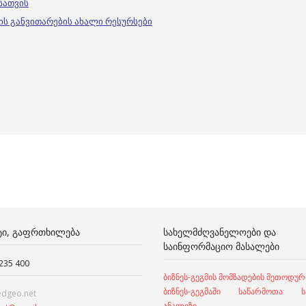
სათვის
ის განვითარების ახალი რესურსები
ᲢᲘ, ᲒᲐᲤᲠᲗᲮᲘᲚᲔᲑᲐ
ᲡᲐᲮᲔᲚᲛᲫᲦᲕᲐᲜᲔᲚᲝᲔᲑᲘ ᲓᲐ
ᲡᲐᲘᲜᲤᲝᲠᲛᲐᲪᲘᲝ ᲛᲐᲡᲐᲚᲔᲑᲘ
 235 400
ბიზნეს-გეგმის მომზადების მეთოდურ
ბიზნეს-გეგმაში საწარმოთა სა
edgeo.net
ანალიზი