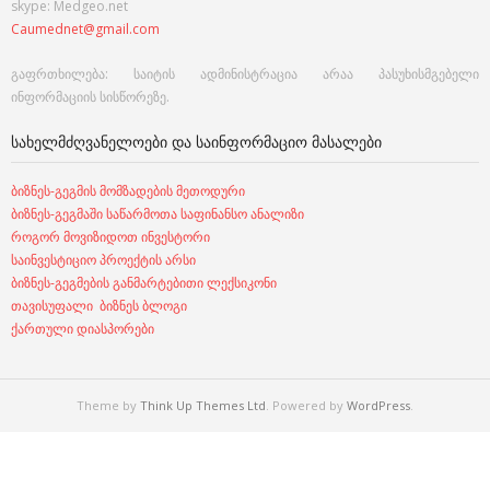
skype: Medgeo.net
Caumednet@gmail.com
გაფრთხილება: საიტის ადმინისტრაცია არაა პასუხისმგებელი
ინფორმაციის სისწორეზე.
ᲡᲐᲮᲔᲚᲛᲫᲦᲕᲐᲜᲔᲚᲝᲔᲑᲘ ᲓᲐ ᲡᲐᲘᲜᲤᲝᲠᲛᲐᲪᲘᲝ ᲛᲐᲡᲐᲚᲔᲑᲘ
ბიზნეს-გეგმის მომზადების მეთოდური
ბიზნეს-გეგმაში საწარმოთა საფინანსო ანალიზი
როგორ მოვიზიდოთ ინვესტორი
საინვესტიციო პროექტის არსი
ბიზნეს-გეგმების განმარტებითი ლექსიკონი
თავისუფალი ბიზნეს ბლოგი
ქართული დიასპორები
Theme by
Think Up Themes Ltd
. Powered by
WordPress
.