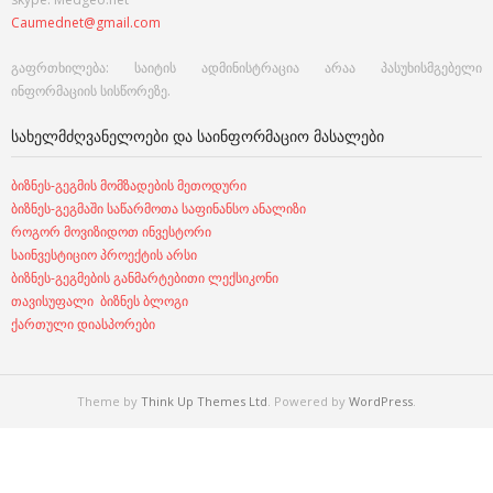
Caumednet@gmail.com
გაფრთხილება: საიტის ადმინისტრაცია არაა პასუხისმგებელი
ინფორმაციის სისწორეზე.
ᲡᲐᲮᲔᲚᲛᲫᲦᲕᲐᲜᲔᲚᲝᲔᲑᲘ ᲓᲐ ᲡᲐᲘᲜᲤᲝᲠᲛᲐᲪᲘᲝ ᲛᲐᲡᲐᲚᲔᲑᲘ
ბიზნეს-გეგმის მომზადების მეთოდური
ბიზნეს-გეგმაში საწარმოთა საფინანსო ანალიზი
როგორ მოვიზიდოთ ინვესტორი
საინვესტიციო პროექტის არსი
ბიზნეს-გეგმების განმარტებითი ლექსიკონი
თავისუფალი ბიზნეს ბლოგი
ქართული დიასპორები
Theme by
Think Up Themes Ltd
. Powered by
WordPress
.