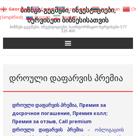
Skip
ბიზნეს-გეგმები, ინვესტიციები,
Georgian
English
Azerbaijani
Armenian
Ch
to
(Simplified)
Russian
Persian
სერვისები ბიზნესისათვის
content
ბიზნეს-გეგმები, ინვესტიციები, საინფორმაციო სერვისები 577
235 400
ᲓᲠᲝᲣᲚᲘ ᲓᲐᲤᲐᲠᲕᲘᲡ ᲞᲠᲔᲛᲘᲐ
დროული დაფარვის პრემია, Премия за
досрочное погашение, Премия колл;
Премия за отзыв, Call premium
დროული დაფარვის პრემია
– ობლიგაციის