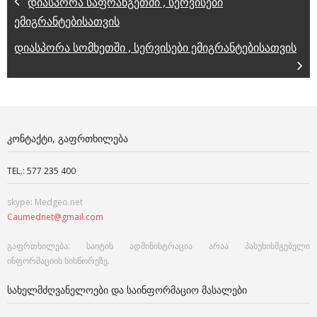
დიასპორა საფრანგეთში , სერვისები
ემიგრანტებისათვის
დიასპორა სომხეთში , სერვისები ემიგრანტებისათვის
ᲙᲝᲜᲢᲐᲥᲢᲘ, ᲒᲐᲤᲠᲗᲮᲘᲚᲔᲑᲐ
TEL.: 577 235 400
skype: Medgeo.net
Caumednet@gmail.com
გაფრთხილება: საიტის ადმინისტრაცია არაა პასუხისმგებელი
ინფორმაციის სისწორეზე.
ᲡᲐᲮᲔᲚᲛᲫᲦᲕᲐᲜᲔᲚᲝᲔᲑᲘ ᲓᲐ ᲡᲐᲘᲜᲤᲝᲠᲛᲐᲪᲘᲝ ᲛᲐᲡᲐᲚᲔᲑᲘ