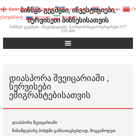
Skip
ბიზნეს-გეგმები, ინვესტიციები,
Georgian
English
Azerbaijani
Armenian
Ch
to
(Simplified)
Russian
Persian
სერვისები ბიზნესისათვის
content
ბიზნეს-გეგმები, ინვესტიციები, საინფორმაციო სერვისები 577
235 400
ᲓᲘᲐᲡᲞᲝᲠᲐ ᲨᲕᲔᲘᲪᲐᲠᲘᲐᲨᲘ ,
ᲡᲔᲠᲕᲘᲡᲔᲑᲘ
ᲔᲛᲘᲒᲠᲐᲜᲢᲔᲑᲘᲡᲐᲗᲕᲘᲡ
დიასპორა შვეიცარიაში
წინამდებარე პოსტში განსათავსებლად, მოგვაწოდეთ