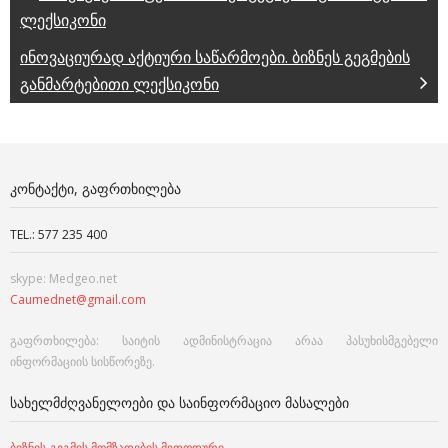
ლექსიკონი
ინოვაციურად აქტიური საწარმოები. ბიზნეს გეგმების
განმარტებითი ლექსიკონი
ᲙᲝᲜᲢᲐᲥᲢᲘ, ᲒᲐᲤᲠᲗᲮᲘᲚᲔᲑᲐ
TEL.: 577 235 400
skype: Medgeo.net
Caumednet@gmail.com
გაფრთხილება: საიტის ადმინისტრაცია არაა პასუხისმგებელი
ინფორმაციის სისწორეზე.
ᲡᲐᲮᲔᲚᲛᲫᲦᲕᲐᲜᲔᲚᲝᲔᲑᲘ ᲓᲐ ᲡᲐᲘᲜᲤᲝᲠᲛᲐᲪᲘᲝ ᲛᲐᲡᲐᲚᲔᲑᲘ
ბიზნეს-გეგმის მომზადების მეთოდური