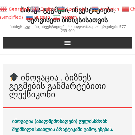
Skip
ბიზნეს-გეგმები, ინვესტიციები,
Georgian
English
Azerbaijani
Armenian
Ch
to
(Simplified)
Russian
Persian
სერვისები ბიზნესისათვის
content
ბიზნეს-გეგმები, ინვესტიციები, საინფორმაციო სერვისები 577
235 400
ᲘᲜᲝᲕᲐᲪᲘᲐ . ᲑᲘᲖᲜᲔᲡ
ᲒᲔᲒᲛᲔᲑᲘᲡ ᲒᲐᲜᲛᲐᲠᲢᲔᲑᲘᲗᲘ
ᲚᲔᲥᲡᲘᲙᲝᲜᲘ
ინოვაცია (ახალშემონაღები) გულისხმობს
შექმნილი სიახლის პრაქტიკაში გამოყენებას.