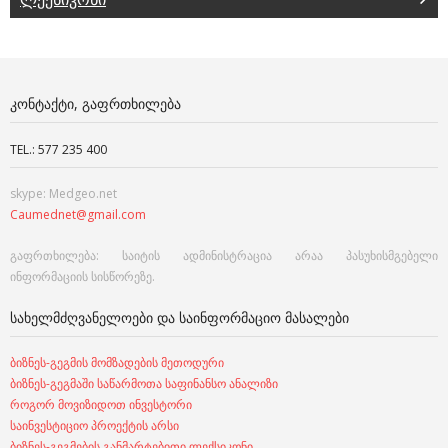
ᲙᲝᲜᲢᲐᲥᲢᲘ, ᲒᲐᲤᲠᲗᲮᲘᲚᲔᲑᲐ
TEL.: 577 235 400
skype: Medgeo.net
Caumednet@gmail.com
გაფრთხილება: საიტის ადმინისტრაცია არაა პასუხისმგებელი
ინფორმაციის სისწორეზე.
ᲡᲐᲮᲔᲚᲛᲫᲦᲕᲐᲜᲔᲚᲝᲔᲑᲘ ᲓᲐ ᲡᲐᲘᲜᲤᲝᲠᲛᲐᲪᲘᲝ ᲛᲐᲡᲐᲚᲔᲑᲘ
ბიზნეს-გეგმის მომზადების მეთოდური
ბიზნეს-გეგმაში საწარმოთა საფინანსო ანალიზი
როგორ მოვიზიდოთ ინვესტორი
საინვესტიციო პროექტის არსი
ბიზნეს-გეგმების განმარტებითი ლექსიკონი