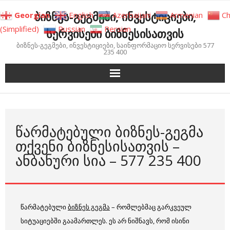
Skip
ბიზნეს-გეგმები, ინვესტიციები,
Georgian
English
Azerbaijani
Armenian
Ch
to
(Simplified)
Russian
Persian
სერვისები ბიზნესისათვის
content
ბიზნეს-გეგმები, ინვესტიციები, საინფორმაციო სერვისები 577
235 400
ᲬᲐᲠᲛᲐᲢᲔᲑᲣᲚᲘ ᲑᲘᲖᲜᲔᲡ-ᲒᲔᲒᲛᲐ
ᲗᲥᲕᲔᲜᲘ ᲑᲘᲖᲜᲔᲡᲘᲡᲐᲗᲕᲘᲡ –
ᲐᲜᲑᲐᲜᲣᲠᲘ ᲡᲘᲐ – 577 235 400
წარმატებული
ბიზნეს გეგმა
– რომლებმაც გარკვეულ
სიტუაციებში გაამართლეს. ეს არ ნიშნავს, რომ ისინი